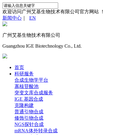
欢迎访问广州艾基生物技术有限公司官方网站 ！
新闻中心
｜
EN
广州艾基生物技术有限公司
Guangzhou IGE Biotechnology Co., Ltd.
首页
科研服务
合成生物学平台
寡核苷酸池
突变文库合成服务
IGE 基因合成
克隆构建
普通引物合成
修饰引物合成
NGS探针合成
mRNA体外转录合成