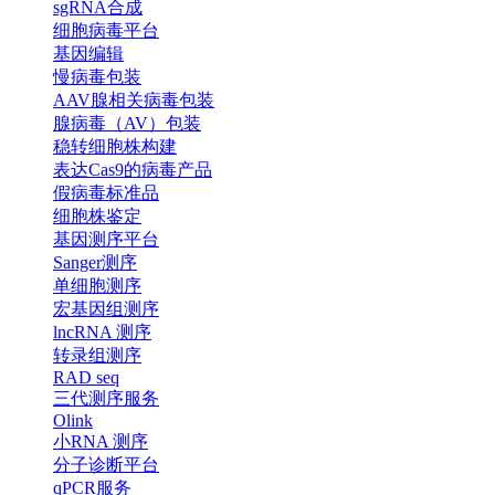
sgRNA合成
细胞病毒平台
基因编辑
慢病毒包装
AAV腺相关病毒包装
腺病毒（AV）包装
稳转细胞株构建
表达Cas9的病毒产品
假病毒标准品
细胞株鉴定
基因测序平台
Sanger测序
单细胞测序
宏基因组测序
lncRNA 测序
转录组测序
RAD seq
三代测序服务
Olink
小RNA 测序
分子诊断平台
qPCR服务