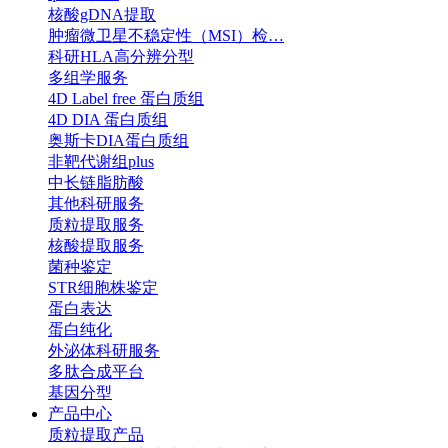
核酸gDNA提取
肿瘤微卫星不稳定性（MSI）检…
科研HLA高分辨分型
多组学服务
4D Label free 蛋白质组
4D DIA 蛋白质组
奥斯卡DIA蛋白质组
非靶代谢组plus
中长链脂肪酸
其他科研服务
质粒提取服务
核酸提取服务
菌种鉴定
STR细胞株鉴定
蛋白表达
蛋白纯化
外泌体科研服务
多肽合成平台
基因分型
产品中心
质粒提取产品