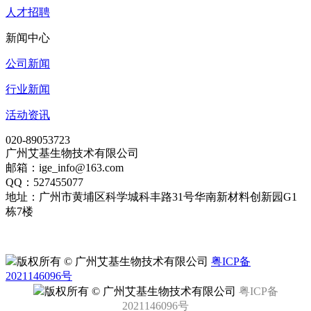
人才招聘
新闻中心
公司新闻
行业新闻
活动资讯
020-89053723
广州艾基生物技术有限公司
邮箱：ige_info@163.com
QQ：527455077
地址：广州市黄埔区科学城科丰路31号华南新材料创新园G1
栋7楼
版权所有 © 广州艾基生物技术有限公司
粤ICP备
2021146096号
版权所有 © 广州艾基生物技术有限公司
粤ICP备
2021146096号