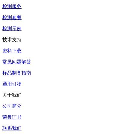
检测服务
检测套餐
检测示例
技术支持
资料下载
常见问题解答
样品制备指南
通用引物
关于我们
公司简介
荣誉证书
联系我们