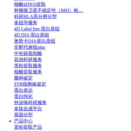
核酸gDNA提取
肿瘤微卫星不稳定性（MSI）检…
科研HLA高分辨分型
多组学服务
4D Label free 蛋白质组
4D DIA 蛋白质组
奥斯卡DIA蛋白质组
非靶代谢组plus
中长链脂肪酸
其他科研服务
质粒提取服务
核酸提取服务
菌种鉴定
STR细胞株鉴定
蛋白表达
蛋白纯化
外泌体科研服务
多肽合成平台
基因分型
产品中心
质粒提取产品