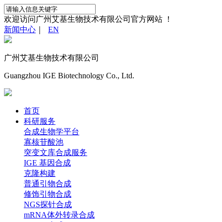
欢迎访问广州艾基生物技术有限公司官方网站 ！
新闻中心
｜
EN
广州艾基生物技术有限公司
Guangzhou IGE Biotechnology Co., Ltd.
首页
科研服务
合成生物学平台
寡核苷酸池
突变文库合成服务
IGE 基因合成
克隆构建
普通引物合成
修饰引物合成
NGS探针合成
mRNA体外转录合成