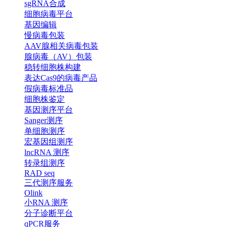
sgRNA合成
细胞病毒平台
基因编辑
慢病毒包装
AAV腺相关病毒包装
腺病毒（AV）包装
稳转细胞株构建
表达Cas9的病毒产品
假病毒标准品
细胞株鉴定
基因测序平台
Sanger测序
单细胞测序
宏基因组测序
lncRNA 测序
转录组测序
RAD seq
三代测序服务
Olink
小RNA 测序
分子诊断平台
qPCR服务